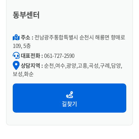
동부센터
주소 :
전남광주통합특별시 순천시 해룡면 향매로
109, 5층
대표전화 :
061-727-2590
상담지역 :
순천,여수,광양,고흥,곡성,구례,담양,
보성,화순
길찾기